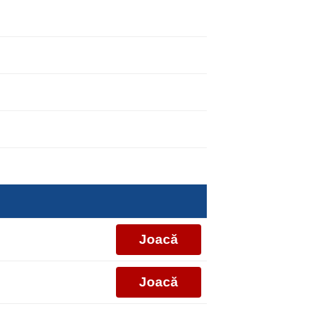
Joacă
Joacă