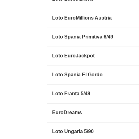
Loto EuroMillions Austria
Loto Spania Primitiva 6/49
Loto EuroJackpot
Loto Spania El Gordo
Loto Franța 5/49
EuroDreams
Loto Ungaria 5/90