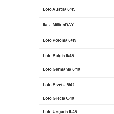
Loto Austria 6/45
Italia MillionDAY
Loto Polonia 6/49
Loto Belgia 6/45
Loto Germania 6/49
Loto Elveția 6/42
Loto Grecia 6/49
Loto Ungaria 6/45