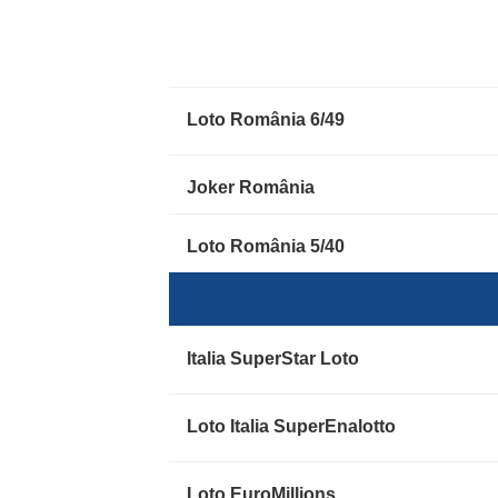
Loto România 6/49
Joker România
Loto România 5/40
Italia SuperStar Loto
Loto Italia SuperEnalotto
Loto EuroMillions