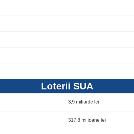
Loterii SUA
3,9 miliarde lei
317,8 milioane lei