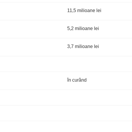
11,5 milioane lei
5,2 milioane lei
3,7 milioane lei
în curând