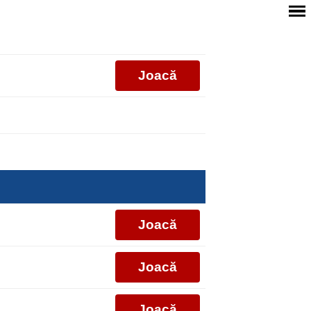
Joacă
Joacă
Joacă
Joacă